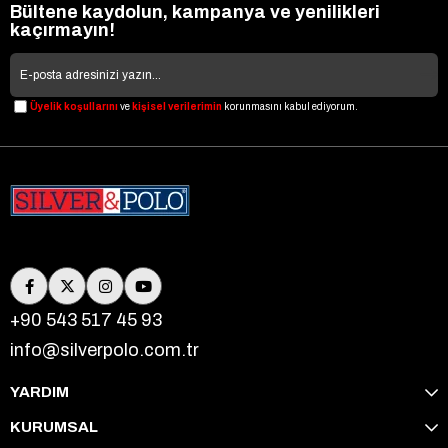
Bültene kaydolun, kampanya ve yenilikleri
kaçırmayın!
Üyelik koşullarını
ve
kişisel verilerimin
korunmasını kabul ediyorum.
+90 543 517 45 93
info@silverpolo.com.tr
YARDIM
KURUMSAL