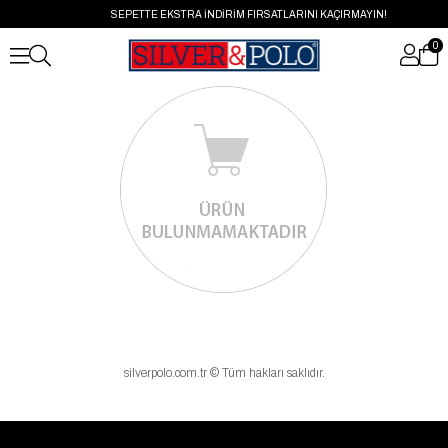
SEPETTE EKSTRA İNDİRİM FIRSATLARINI KAÇIRMAYIN!
0
silverpolo.com.tr © Tüm hakları saklıdır.