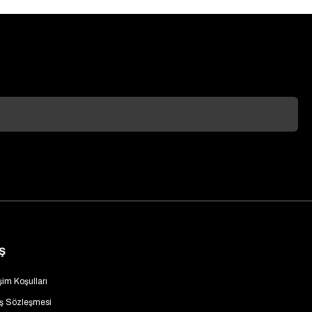
Ş
şim Koşulları
ış Sözleşmesi