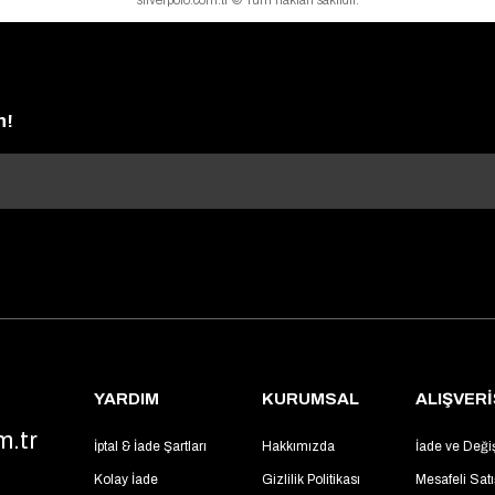
silverpolo.com.tr © Tüm hakları saklıdır.
n!
YARDIM
KURUMSAL
ALIŞVERİ
m.tr
İptal & İade Şartları
Hakkımızda
İade ve Deği
Kolay İade
Gizlilik Politikası
Mesafeli Sat