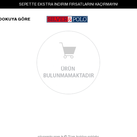
SEPETTE EKSTRA İNDİRİM FIRSATLARINI KAÇIRMAYIN!
DOKUYA GÖRE