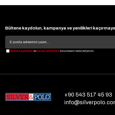
Bültene kaydolun, kampanya ve yenilikleri kaçırmayı
Üyelik koşullarını
ve
kişisel verilerimin
korunmasını kabul ediyorum.
+90 543 517 45 93
info@silverpolo.co