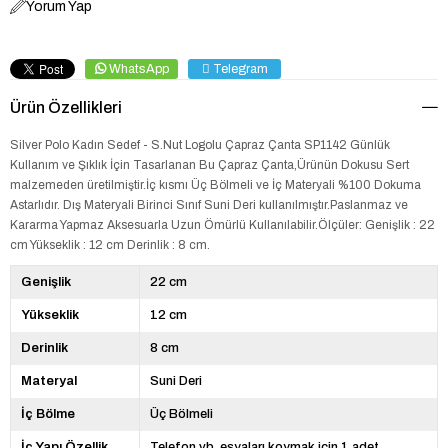
Yorum Yap
WhatsApp
Telegram
Ürün Özellikleri
Silver Polo Kadın Sedef - S.Nut Logolu Çapraz Çanta SP1142 Günlük
Kullanım ve Şıklık İçin Tasarlanan Bu Çapraz Çanta,Ürünün Dokusu Sert
malzemeden üretilmiştir.İç kısmı Üç Bölmeli ve İç Materyali %100 Dokuma
Astarlıdır. Dış Materyali Birinci Sınıf Suni Deri kullanılmıştır.Paslanmaz ve
Kararma Yapmaz Aksesuarla Uzun Ömürlü Kullanılabilir.Ölçüler: Genişlik : 22
cm Yükseklik : 12 cm Derinlik : 8 cm.
Genişlik
22 cm
Yükseklik
12 cm
Derinlik
8 cm
Materyal
Suni Deri
İç Bölme
Üç Bölmeli
İç Yapı Özellik
Telefon vb. eşyaları koymak için 1 adet