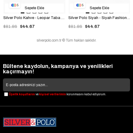
5
5
Sepete Ekle
Sepete Ekle
Silver Polo Kahve - Leopar Taba Düz Kadın Çapraz Çanta SP1257
Silver Polo Siyah - Siyah Fashion Kadın Çapraz Çanta SP1257
$81.86
$44.67
$81.86
$44.67
silverpolo.com.tr © Tüm hakları saklıdır.
Bültene kaydolun, kampanya ve yenilikleri
kaçırmayın!
Üyelik koşullarını
ve
kişisel verilerimin
korunmasını kabul ediyorum.