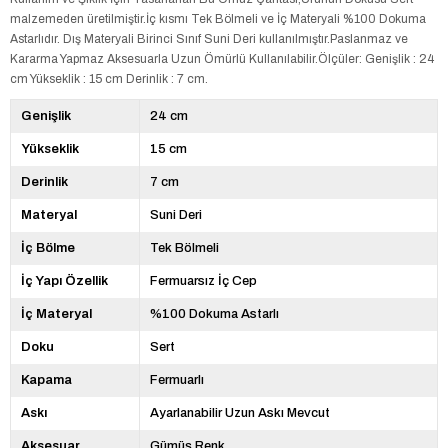
malzemeden üretilmiştir.İç kısmı Tek Bölmeli ve İç Materyali %100 Dokuma
Astarlıdır. Dış Materyali Birinci Sınıf Suni Deri kullanılmıştır.Paslanmaz ve
Kararma Yapmaz Aksesuarla Uzun Ömürlü Kullanılabilir.Ölçüler: Genişlik : 24
cm Yükseklik : 15 cm Derinlik : 7 cm.
Genişlik
24 cm
Yükseklik
15 cm
Derinlik
7 cm
Materyal
Suni Deri
İç Bölme
Tek Bölmeli
İç Yapı Özellik
Fermuarsız İç Cep
İç Materyal
%100 Dokuma Astarlı
Doku
Sert
Kapama
Fermuarlı
Askı
Ayarlanabilir Uzun Askı Mevcut
Aksesuar
Gümüş Renk