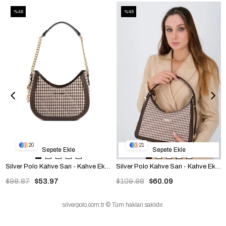
%45
%45
20
21
Sepete Ekle
Sepete Ekle
Silver Polo Kahve Sarı - Kahve Ekose Line Kare Kadın Omuz Çantası SP1168
Silver Polo Kahve Sarı - Kahve Ekose Line Kare Kadın Omuz Çantası SP1187
$98.87
$53.97
$109.98
$60.09
silverpolo.com.tr © Tüm hakları saklıdır.