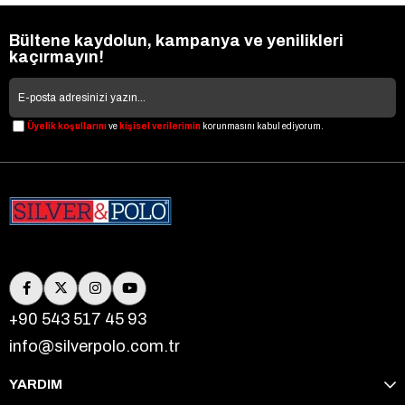
Bültene kaydolun, kampanya ve yenilikleri
kaçırmayın!
Üyelik koşullarını
ve
kişisel verilerimin
korunmasını kabul ediyorum.
+90 543 517 45 93
info@silverpolo.com.tr
YARDIM