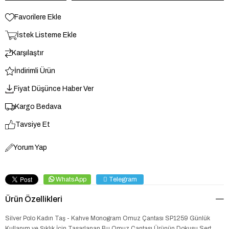
Favorilere Ekle
İstek Listeme Ekle
Karşılaştır
İndirimli Ürün
Fiyat Düşünce Haber Ver
Kargo Bedava
Tavsiye Et
Yorum Yap
WhatsApp
Telegram
Ürün Özellikleri
Silver Polo Kadın Taş - Kahve Monogram Omuz Çantası SP1259 Günlük
Kullanım ve Şıklık İçin Tasarlanan Bu Omuz Çantası,Ürünün Dokusu Sert