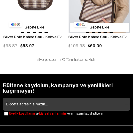
20
21
Sepete Ekle
Sepete Ekle
Silver Polo Kahve Sarı - Kahve Ekose Line Kare Kadın Omuz Çantası SP1168
Silver Polo Kahve Sarı - Kahve Ekose Line Kare Kadın Omuz Çantası SP1187
$98.87
$53.97
$109.98
$60.09
silverpolo.com.tr © Tüm hakları saklıdır.
Bültene kaydolun, kampanya ve yenilikleri
kaçırmayın!
Üyelik koşullarını
ve
kişisel verilerimin
korunmasını kabul ediyorum.