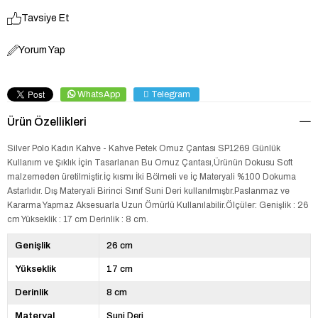
Tavsiye Et
Yorum Yap
WhatsApp
Telegram
Ürün Özellikleri
Silver Polo Kadın Kahve - Kahve Petek Omuz Çantası SP1269 Günlük
Kullanım ve Şıklık İçin Tasarlanan Bu Omuz Çantası,Ürünün Dokusu Soft
malzemeden üretilmiştir.İç kısmı İki Bölmeli ve İç Materyali %100 Dokuma
Astarlıdır. Dış Materyali Birinci Sınıf Suni Deri kullanılmıştır.Paslanmaz ve
Kararma Yapmaz Aksesuarla Uzun Ömürlü Kullanılabilir.Ölçüler: Genişlik : 26
cm Yükseklik : 17 cm Derinlik : 8 cm.
Genişlik
26 cm
Yükseklik
17 cm
Derinlik
8 cm
Materyal
Suni Deri