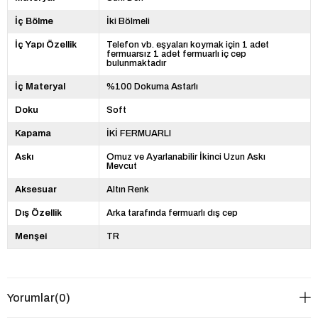
İç Bölme
İki Bölmeli
İç Yapı Özellik
Telefon vb. eşyaları koymak için 1 adet
fermuarsız 1 adet fermuarlı iç cep
bulunmaktadır
İç Materyal
%100 Dokuma Astarlı
Doku
Soft
Kapama
İKİ FERMUARLI
Askı
Omuz ve Ayarlanabilir İkinci Uzun Askı
Mevcut
Aksesuar
Altın Renk
Dış Özellik
Arka tarafında fermuarlı dış cep
Menşei
TR
Yorumlar
(0)