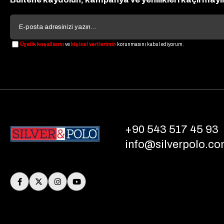
Üyelik koşullarını
ve
kişisel verilerimin
korunmasını kabul ediyorum.
+90 543 517 45 93
info@silverpolo.co