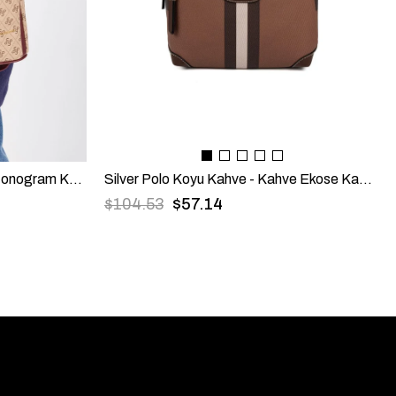
Silver Polo Koyu Bej - Bordo Monogram Kadın Sırt Çantası SP901
Silver Polo Koyu Kahve - Kahve Ekose Kadın Sırt Çantası SP1265
$104.53
$57.14