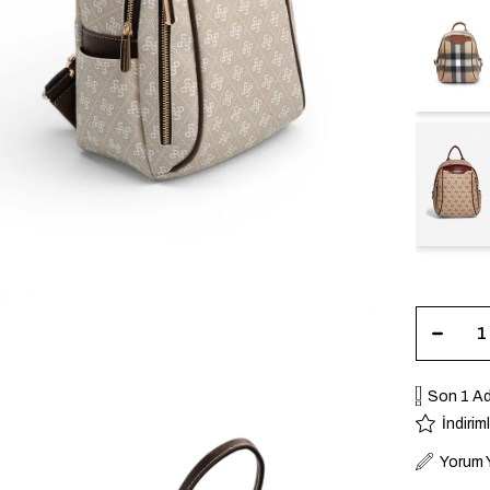
Son 1 A
İndirim
Yorum 