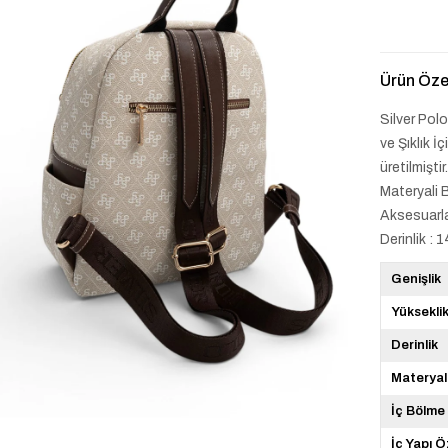
Ürün Özel
Silver Pol
ve Şıklık 
üretilmişti
Materyali 
Aksesuarla 
Derinlik : 
Genişlik
Yüksekli
Derinlik
Materyal
İç Bölme
İç Yapı Ö