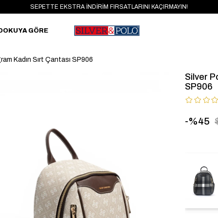
SEPETTE EKSTRA İNDİRİM FIRSATLARINI KAÇIRMAYIN!
DOKUYA GÖRE
gram Kadın Sırt Çantası SP906
Silver 
SP906
45