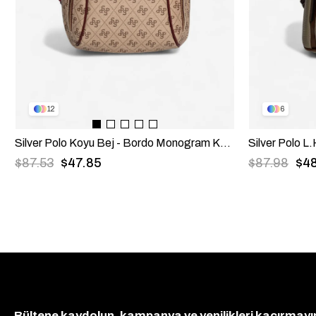
12
6
Silver Polo Koyu Bej - Bordo Monogram Kadın Sırt Çantası SP906
$87.53
$47.85
$87.98
$4
Bültene kaydolun, kampanya ve yenilikleri kaçırmayı