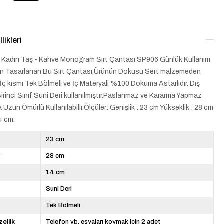
likleri
o Kadın Taş - Kahve Monogram Sırt Çantası SP906 Günlük Kullanım
İçin Tasarlanan Bu Sırt Çantası,Ürünün Dokusu Sert malzemeden
r.İç kısmı Tek Bölmeli ve İç Materyali %100 Dokuma Astarlıdır. Dış
Birinci Sınıf Suni Deri kullanılmıştır.Paslanmaz ve Kararma Yapmaz
Uzun Ömürlü Kullanılabilir.Ölçüler: Genişlik : 23 cm Yükseklik : 28 cm
14 cm.
23 cm
k
28 cm
14 cm
Suni Deri
Tek Bölmeli
zellik
Telefon vb. eşyaları koymak için 2 adet