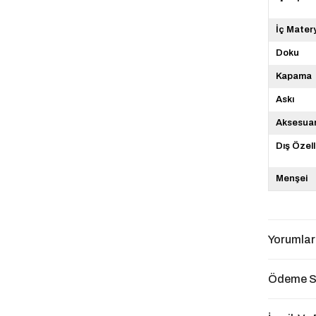
İç Mater
Doku
Kapama
Askı
Aksesua
Dış Özell
Menşei
Yorumlar
Ödeme S