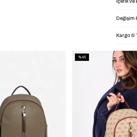
İçerik Ve
Değişim 
Kargo & 
%45