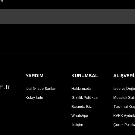
YARDIM
KURUMSAL
ALIŞVERİ
m.tr
İptal & İade Şartları
Hakkımızda
İade ve Deği
Kolay İade
Gizlilik Politikası
Mesafeli Sat
Basında Biz
Teslimat Koşu
WhatsApp
KVKK Aydınl
İletişim
Çerez Politik