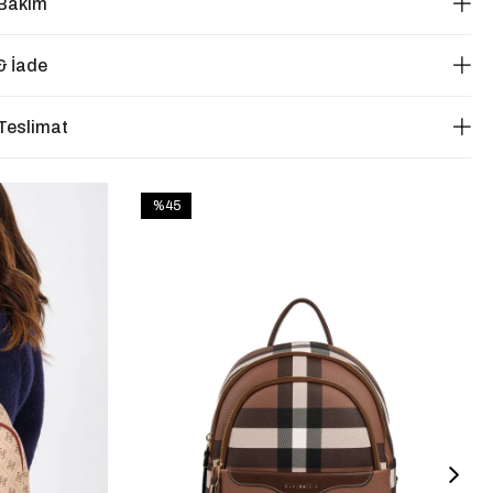
 Bakım
& İade
Teslimat
%45