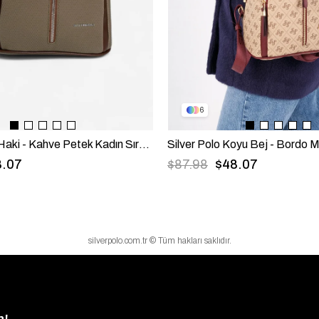
6
Silver Polo L.Haki - Kahve Petek Kadın Sırt Çantası SP901
8.07
$87.98
$48.07
silverpolo.com.tr © Tüm hakları saklıdır.
n!