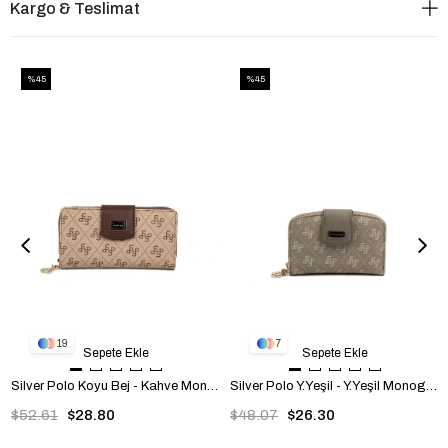
Kargo & Teslimat
%45
%45
19
7
Sepete Ekle
Sepete Ekle
Silver Polo Koyu Bej - Kahve Monogram Kadın Cüzdan ve Kartlık SP928
Silver Polo Y.Yeşil - Y.Yeşil Monogram Kadın Cüzdan ve Kartlık SP874
$52.61
$28.80
$48.07
$26.30