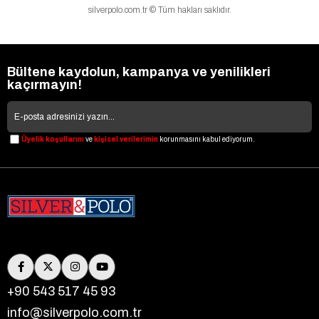
silverpolo.com.tr © Tüm hakları saklıdır.
Bültene kaydolun, kampanya ve yenilikleri
kaçırmayın!
Üyelik koşullarını
ve
kişisel verilerimin
korunmasını kabul ediyorum.
+90 543 517 45 93
info@silverpolo.com.tr