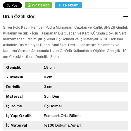
WhatsApp
Telegram
Ürün Özellikleri
Silver Polo Kadın Pembe - Pudra Monogram Cüzdan ve Kartlık SP928 Günlük
Kullanım ve Şıklık İçin Tasarlanan Bu Cüzdan ve Kartlık,Ürünün Dokusu Sert
malzemeden üretilmiştir.İç kısmı Üç Bölmeli ve İç Materyali %100 Dokuma
Astarlıdır. Dış Materyali Birinci Sınıf Suni Deri kullanılmıştır.Paslanmaz ve
Kararma Yapmaz Aksesuarla Uzun Ömürlü Kullanılabilir.Ölçüler: Genişlik : 19
cm Yükseklik : 9 cm Derinlik : 3 cm.
Genişlik
19 cm
Yükseklik
9 cm
Derinlik
3 cm
Materyal
Suni Deri
İç Bölme
Üç Bölmeli
İç Yapı Özellik
Fermuarlı Orta Bölme
İç Materyal
%100 Dokuma Astarlı