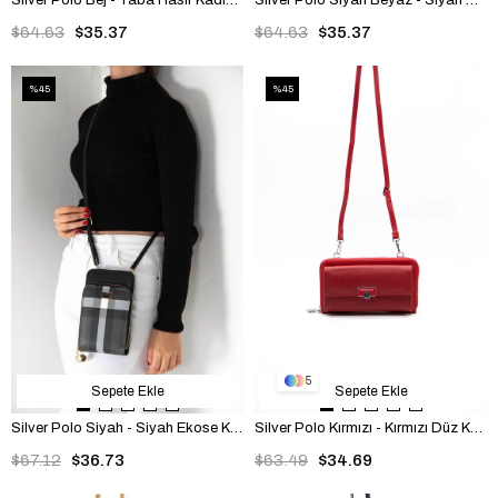
$64.63
$35.37
$64.63
$35.37
%45
%45
5
Sepete Ekle
Sepete Ekle
Silver Polo Siyah - Siyah Ekose Kadın Telefon Çantası SP1011
Silver Polo Kırmızı - Kırmızı Düz Kadın Telefon Çantası SP921
$67.12
$36.73
$63.49
$34.69