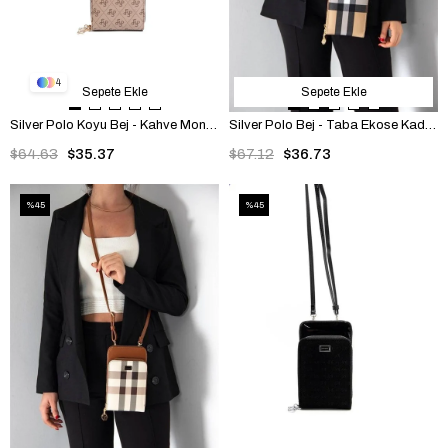
4
Sepete Ekle
Sepete Ekle
Silver Polo Koyu Bej - Kahve Monogram Kadın Telefon Çantası SP1011
Silver Polo Bej - Taba Ekose Kadın Telefon Çantası SP1011
$64.63
$35.37
$67.12
$36.73
%45
%45