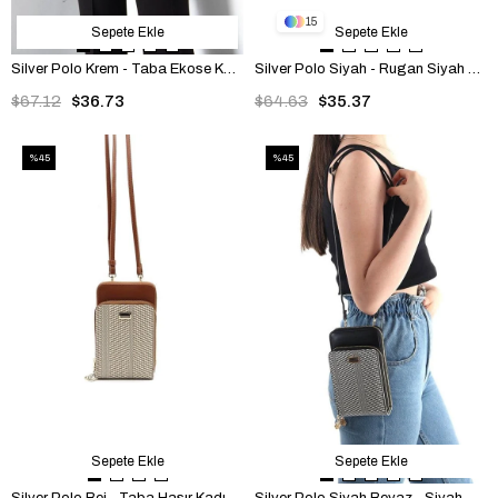
15
Sepete Ekle
Sepete Ekle
Silver Polo Krem - Taba Ekose Kadın Telefon Çantası SP1011
Silver Polo Siyah - Rugan Siyah Fashion Kadın Telefon Çantası SP1011
$67.12
$36.73
$64.63
$35.37
%45
%45
Sepete Ekle
Sepete Ekle
Silver Polo Bej - Taba Hasır Kadın Telefon Çantası SP1011
Silver Polo Siyah Beyaz - Siyah Hasır Kadın Telefon Çantası SP1011