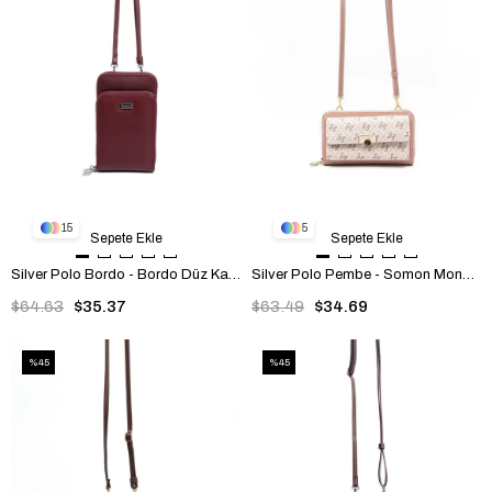
15
5
Sepete Ekle
Sepete Ekle
Silver Polo Bordo - Bordo Düz Kadın Telefon Çantası SP1011
Silver Polo Pembe - Somon Monogram Kadın Telefon Çantası SP921
$64.63
$35.37
$63.49
$34.69
%45
%45