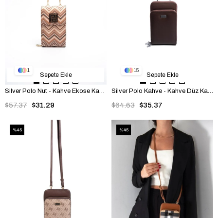
1
15
Sepete Ekle
Sepete Ekle
Silver Polo Nut - Kahve Ekose Kadın Telefon Çantası SP1145
Silver Polo Kahve - Kahve Düz Kadın Telefon Çantası SP1011
$57.37
$31.29
$64.63
$35.37
%45
%45