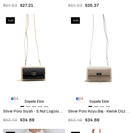
$64.63
$27.21
$64.63
$35.37
%45
%45
5
5
Sepete Ekle
Sepete Ekle
Silver Polo Siyah - S.Nut Logolu Kadın Telefon Çantası SP921
Silver Polo Koyu Bej - Kemik Düz Kadın Telefon Çantası SP921
$63.49
$34.69
$63.49
$34.69