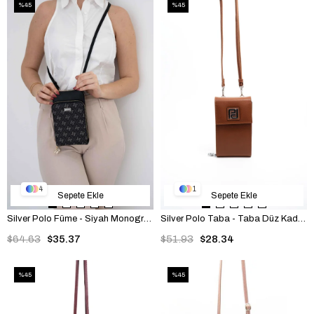
%45
%45
4
1
Sepete Ekle
Sepete Ekle
Silver Polo Füme - Siyah Monogram Kadın Telefon Çantası SP1011
Silver Polo Taba - Taba Düz Kadın Telefon Çantası SP1145
$64.63
$35.37
$51.93
$28.34
%45
%45