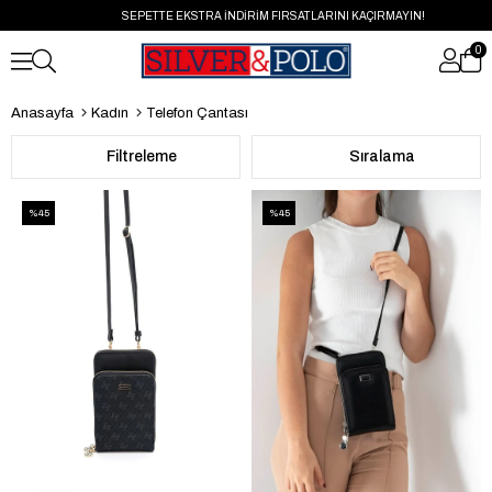
SEPETTE EKSTRA İNDİRİM FIRSATLARINI KAÇIRMAYIN!
0
Anasayfa
Kadın
Telefon Çantası
Filtreleme
Sıralama
%45
%45