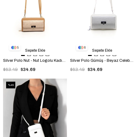
5
6
Sepete Ekle
Sepete Ekle
Silver Polo Nut - Nut Logolu Kadın Telefon Çantası SP921
Silver Polo Gümüş - Beyaz Celebrty Kadın Telefon Çantası SP921
$63.49
$34.69
$63.49
$34.69
%45