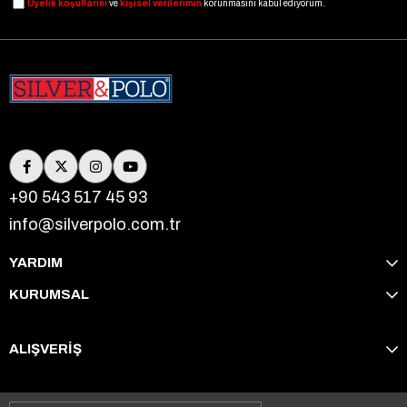
Üyelik koşullarını
ve
kişisel verilerimin
korunmasını kabul ediyorum.
+90 543 517 45 93
info@silverpolo.com.tr
YARDIM
KURUMSAL
ALIŞVERİŞ