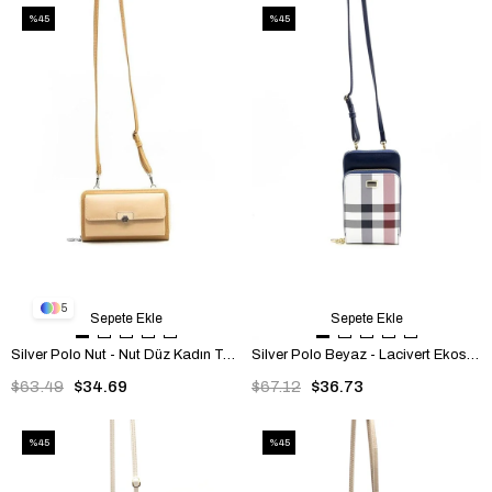
%45
%45
5
Sepete Ekle
Sepete Ekle
Silver Polo Nut - Nut Düz Kadın Telefon Çantası SP921
Silver Polo Beyaz - Lacivert Ekose Kadın Telefon Çantası SP1011
$63.49
$34.69
$67.12
$36.73
%45
%45