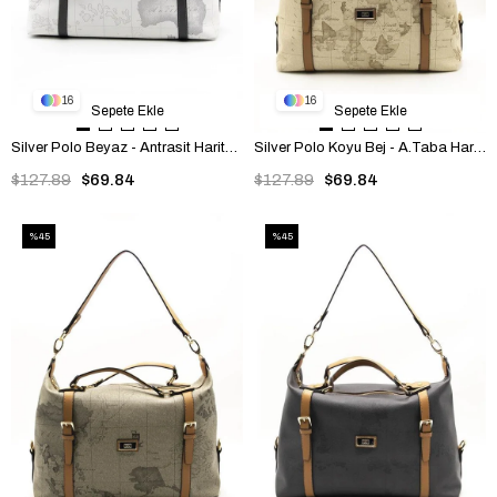
16
16
Sepete Ekle
Sepete Ekle
Silver Polo Beyaz - Antrasit Harita Kadın Seyahat Çantası SP1064
Silver Polo Koyu Bej - A.Taba Harita Kadın Seyahat Çantası SP1064
$127.89
$69.84
$127.89
$69.84
%45
%45