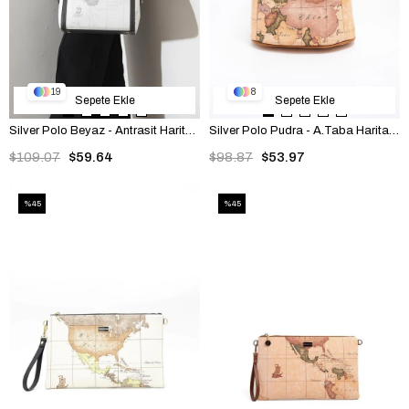
19
8
Sepete Ekle
Sepete Ekle
Silver Polo Beyaz - Antrasit Harita Kadın El Çantası SP1091
Silver Polo Pudra - A.Taba Harita Kadın Sırt Çantası SP1161
$109.07
$59.64
$98.87
$53.97
%45
%45