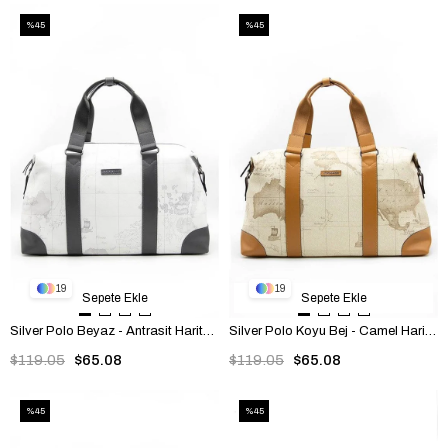
%45
%45
19
19
Sepete Ekle
Sepete Ekle
Silver Polo Beyaz - Antrasit Harita Kadın Seyahat Çantası SP873
Silver Polo Koyu Bej - Camel Harita Kadın Seyahat Çantası SP873
$119.05
$65.08
$119.05
$65.08
%45
%45