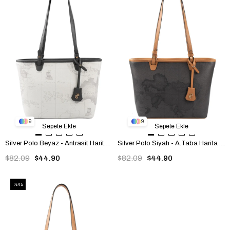
9
9
Sepete Ekle
Sepete Ekle
Silver Polo Beyaz - Antrasit Harita Kadın Omuz Çantası SP1204
Silver Polo Siyah - A.Taba Harita Kadın Omuz Çantası SP1204
$82.09
$44.90
$82.09
$44.90
%45