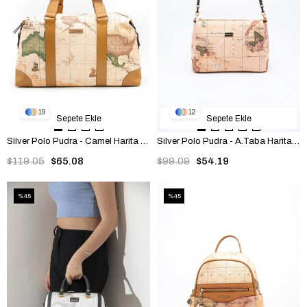
19
12
Sepete Ekle
Sepete Ekle
Silver Polo Pudra - Camel Harita Kadın Seyahat Çantası SP873
Silver Polo Pudra - A.Taba Harita Kadın Çapraz Çanta SP910
$119.05
$65.08
$99.09
$54.19
%45
%45