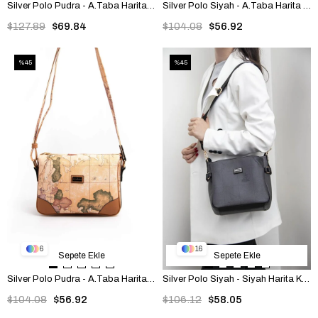
Silver Polo Pudra - A.Taba Harita Kadın Seyahat Çantası SP1064
Silver Polo Siyah - A.Taba Harita Kadın Çapraz Çanta SP784
$127.89
$69.84
$104.08
$56.92
%45
%45
6
16
Sepete Ekle
Sepete Ekle
Silver Polo Pudra - A.Taba Harita Kadın Çapraz Çanta SP784
Silver Polo Siyah - Siyah Harita Kadın Çapraz Çanta SP884
$104.08
$56.92
$106.12
$58.05