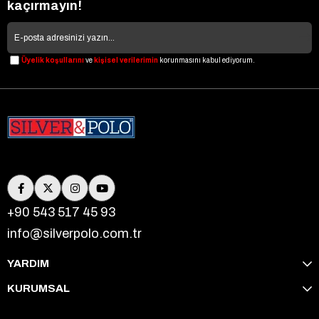
kaçırmayın!
Üyelik koşullarını
ve
kişisel verilerimin
korunmasını kabul ediyorum.
+90 543 517 45 93
info@silverpolo.com.tr
YARDIM
KURUMSAL