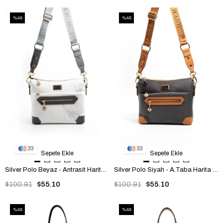
%45
%45
33
33
Sepete Ekle
Sepete Ekle
Silver Polo Beyaz - Antrasit Harita Kadın Çapraz Çanta SP1110
Silver Polo Siyah - A.Taba Harita Kadın Çapraz Çanta SP1110
$100.91
$55.10
$100.91
$55.10
%45
%45