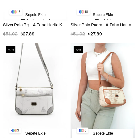
18
18
Sepete Ekle
Sepete Ekle
Silver Polo Bej - A.Taba Harita Kadın Portföy ve Clutch El Çantası SP1034
Silver Polo Pudra - A.Taba Harita Kadın Portföy ve Clutch El Çantası SP1034
$51.02
$27.89
$51.02
$27.89
%45
%45
3
3
Sepete Ekle
Sepete Ekle