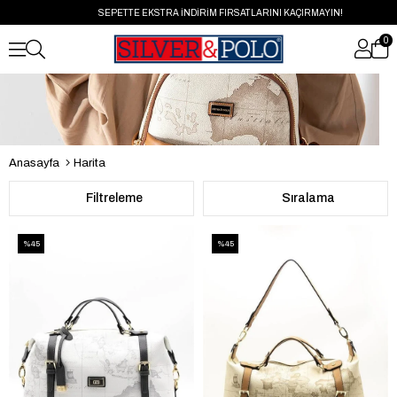
SEPETTE EKSTRA İNDİRİM FIRSATLARINI KAÇIRMAYIN!
0
Anasayfa
Harita
Filtreleme
Sıralama
%45
%45