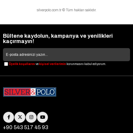
silverpolo.com.tr © Tüm hakları saklıdır.
Bültene kaydolun, kampanya ve yenilikleri
kaçırmayın!
Üyelik koşullarını
ve
kişisel verilerimin
korunmasını kabul ediyorum.
+90 543 517 45 93