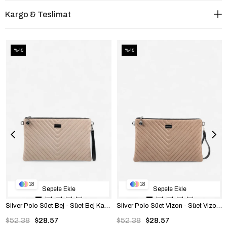
Kargo & Teslimat
%45
%45
18
18
Sepete Ekle
Sepete Ekle
Silver Polo Süet Bej - Süet Bej Kapitone V Kadın Portföy ve Clutch El Çantası SP1034
Silver Polo Süet Vizon - Süet Vizon Kapitone V Kadın Portföy ve Clutch El Çantası SP1034
$52.38
$28.57
$52.38
$28.57