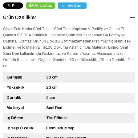
WhatsApp
Telegram
Ürün Özellikleri
Silver Polo Kadın Süet Taba - Süet Taba Kapitone V Portföy ve Clutch El
Çantası SP1034 Günlük Kullanım ve Şıklık İçin Tasarlanan Bu Portföy ve
Clutch El Çantası,Ürünün Dokusu Soft malzemeden üretilmiştir.İç kısmı Tek
Bölmeli ve İç Materyali %100 Dokuma Astarlıdır. Dış Materyali Birinci Sınıf
Suni Deri kullanılmıştır.Paslanmaz ve Kararma Yapmaz Aksesuarla Uzun
Ömürlü Kullanılabilir.Ölçüler: Genişlik : 30 cm Yükseklik : 20 cm Derinlik : 2
cm.
Genişlik
30 cm
Yükseklik
20 cm
Derinlik
2 cm
Materyal
Suni Deri
İç Bölme
Tek Bölmeli
İç Yapı Özellik
Fermuarlı iç cep