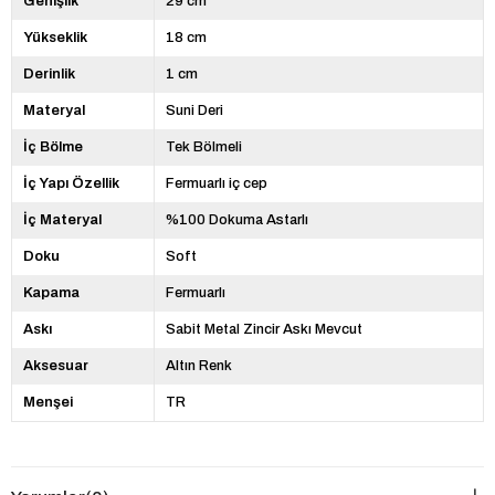
Genişlik
29 cm
Yükseklik
18 cm
Derinlik
1 cm
Materyal
Suni Deri
İç Bölme
Tek Bölmeli
İç Yapı Özellik
Fermuarlı iç cep
İç Materyal
%100 Dokuma Astarlı
Doku
Soft
Kapama
Fermuarlı
Askı
Sabit Metal Zincir Askı Mevcut
Aksesuar
Altın Renk
Menşei
TR