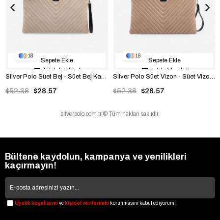
18
18
Sepete Ekle
Sepete Ekle
Silver Polo Süet Bej - Süet Bej Kapitone V Kadın Portföy ve Clutch El Çantası SP1034
Silver Polo Süet Vizon - Süet Vizon Kapitone V Kadın Portföy ve Clutch El Çantası SP1034
$52.38
$28.57
$52.38
$28.57
silverpolo.com.tr © Tüm hakları saklıdır.
Bültene kaydolun, kampanya ve yenilikleri
kaçırmayın!
Üyelik koşullarını
ve
kişisel verilerimin
korunmasını kabul ediyorum.