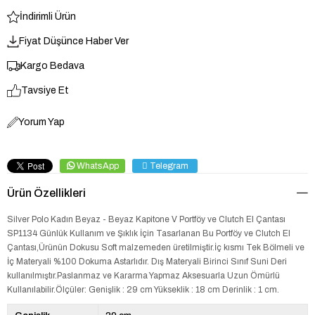
İndirimli Ürün
Fiyat Düşünce Haber Ver
Kargo Bedava
Tavsiye Et
Yorum Yap
WhatsApp
Telegram
Ürün Özellikleri
Silver Polo Kadın Beyaz - Beyaz Kapitone V Portföy ve Clutch El Çantası
SP1134 Günlük Kullanım ve Şıklık İçin Tasarlanan Bu Portföy ve Clutch El
Çantası,Ürünün Dokusu Soft malzemeden üretilmiştir.İç kısmı Tek Bölmeli ve
İç Materyali %100 Dokuma Astarlıdır. Dış Materyali Birinci Sınıf Suni Deri
kullanılmıştır.Paslanmaz ve Kararma Yapmaz Aksesuarla Uzun Ömürlü
Kullanılabilir.Ölçüler: Genişlik : 29 cm Yükseklik : 18 cm Derinlik : 1 cm.