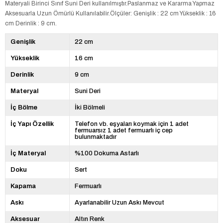
Materyali Birinci Sınıf Suni Deri kullanılmıştır.Paslanmaz ve Kararma Yapmaz
Aksesuarla Uzun Ömürlü Kullanılabilir.Ölçüler: Genişlik : 22 cm Yükseklik : 16
cm Derinlik : 9 cm.
Genişlik
22 cm
Yükseklik
16 cm
Derinlik
9 cm
Materyal
Suni Deri
İç Bölme
İki Bölmeli
İç Yapı Özellik
Telefon vb. eşyaları koymak için 1 adet
fermuarsız 1 adet fermuarlı iç cep
bulunmaktadır
İç Materyal
%100 Dokuma Astarlı
Doku
Sert
Kapama
Fermuarlı
Askı
Ayarlanabilir Uzun Askı Mevcut
Aksesuar
Altın Renk