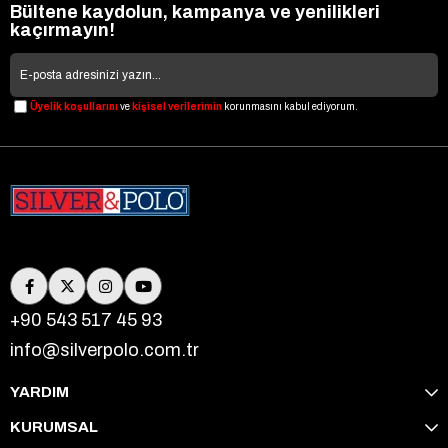
Bültene kaydolun, kampanya ve yenilikleri
kaçırmayın!
Üyelik koşullarını
ve
kişisel verilerimin
korunmasını kabul ediyorum.
+90 543 517 45 93
info@silverpolo.com.tr
YARDIM
KURUMSAL