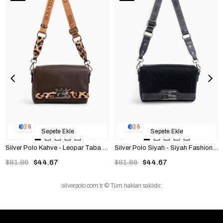
5
5
Sepete Ekle
Sepete Ekle
Silver Polo Kahve - Leopar Taba Düz Kadın Çapraz Çanta SP1257
Silver Polo Siyah - Siyah Fashion Kadın Çapraz Çanta SP1257
$81.86
$44.67
$81.86
$44.67
silverpolo.com.tr © Tüm hakları saklıdır.