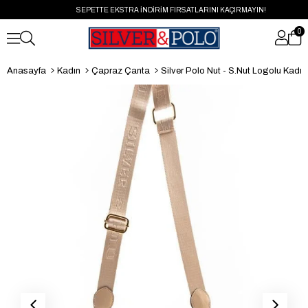
SEPETTE EKSTRA İNDİRİM FIRSATLARINI KAÇIRMAYIN!
0
Anasayfa
Kadın
Çapraz Çanta
Silver Polo Nut - S.Nut Logolu Kadın