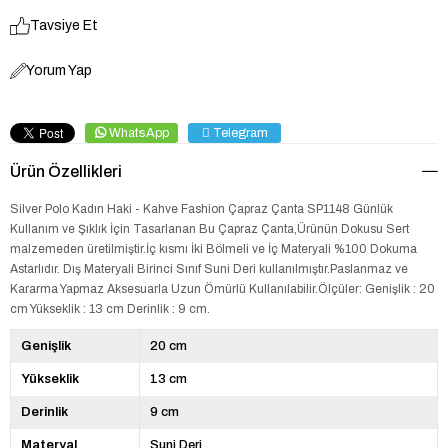
Tavsiye Et
Yorum Yap
WhatsApp
Telegram
Ürün Özellikleri
Silver Polo Kadın Haki - Kahve Fashion Çapraz Çanta SP1148 Günlük
Kullanım ve Şıklık İçin Tasarlanan Bu Çapraz Çanta,Ürünün Dokusu Sert
malzemeden üretilmiştir.İç kısmı İki Bölmeli ve İç Materyali %100 Dokuma
Astarlıdır. Dış Materyali Birinci Sınıf Suni Deri kullanılmıştır.Paslanmaz ve
Kararma Yapmaz Aksesuarla Uzun Ömürlü Kullanılabilir.Ölçüler: Genişlik : 20
cm Yükseklik : 13 cm Derinlik : 9 cm.
Genişlik
20 cm
Yükseklik
13 cm
Derinlik
9 cm
Materyal
Suni Deri