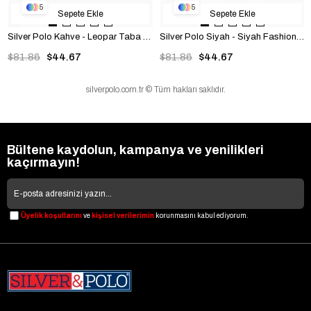
5
5
Sepete Ekle
Sepete Ekle
Silver Polo Kahve - Leopar Taba Düz Kadın Çapraz Çanta SP1257
Silver Polo Siyah - Siyah Fashion Kadın Çapraz Çanta SP1257
$81.86
$44.67
$81.86
$44.67
silverpolo.com.tr © Tüm hakları saklıdır.
Bültene kaydolun, kampanya ve yenilikleri
kaçırmayın!
Üyelik koşullarını
ve
kişisel verilerimin
korunmasını kabul ediyorum.