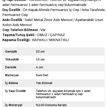
adet fermuarsız 1 adet fermuarlı iç cep bulunmaktadır
Ön Kapak Altında Fermuarsız İç Cep / Arka Tarafında
Dış Özellik :
Fermuarsız Cep
Sabit Metal Zincir Askı Mevcut / Ayarlanabilir Uzun
Askı Özellik :
Kolon Askı Mevcut
Var
Cep Telefon Bölmesi :
OMUZ / ÇAPRAZ
Taşıma/Tutuş Şekli :
KAPAKLI / MIKNATISLI
Kapama Özelliği :
Genişlik
23 cm
Yükseklik
15 cm
Derinlik
4 cm
Materyal
Suni Deri
İç Bölme
Tek Bölmeli
İç Yapı Özellik
Telefon vb. eşyaları koymak için 1 adet
fermuarsız 1 adet fermuarlı iç cep
bulunmaktadır
İç Materyal
%100 Dokuma Astarlı