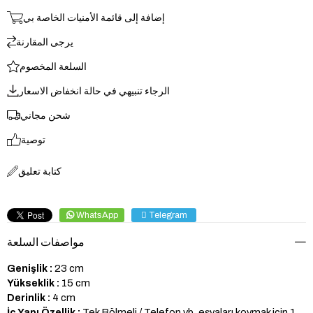
إضافة إلى قائمة الأمنيات الخاصة بي
يرجى المقارنة
السلعة المخصوم
الرجاء تنبيهي في حالة انخفاض الاسعار
شحن مجاني
توصية
كتابة تعليق
WhatsApp
Telegram
مواصفات السلعة
23 cm
Genişlik :
15 cm
Yükseklik :
4 cm
Derinlik :
Tek Bölmeli / Telefon vb. eşyaları koymak için 1
İç Yapı Özellik :