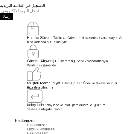
التسجيل في القائمة البريدية
ارسال
Hızlı ve Güvenli Teslimat
Güveninizi kazanmak zorundayız. Ve
bir o kadar da hızlı olmalıyız.
Güvenli Alışveriş
Uluslararası güvenlik standartlarıyla
Verileriniz güvende
Müşteri Memnuniyeti
Dilediğiniz an Öneri ve Şikayetlerinizi
Bize iletebilirsiniz
Kolay İade
Kolay iade ve iptal işlemleriniz İle ilgili tüm
detaylara ulaşabilirsiniz.
Hakkımızda
Hakkımızda
Gizlilik Politikası
Basında Biz