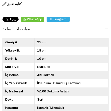
كتابة تعليق
WhatsApp
Telegram
مواصفات السلعة
Genişlik
25 cm
Yükseklik
18 cm
Derinlik
10 cm
Materyal
Suni Deri
İç Bölme
Altı Bölmeli
İç Yapı Özellik
İki Bölümü Demir Diş Fermuarlı
İç Materyal
%100 Dokuma Astarlı
Doku
Sert
Kapama
Kapaklı / Mıknatıslı