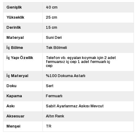
Genişlik
40 cm
Yükseklik
25 cm
Derinlik
15 cm
Materyal
Suni Deri
İç Bölme
Tek Bölmeli
İç Yapı Özellik
Telefon vb. eşyaları koymak için 2 adet
fermuarsız iç cep 1 adet fermuarlı iç
cep
İç Materyal
%100 Dokuma Astarlı
Doku
Sert
Kapama
Fermuarlı
Askı
Sabit Ayarlanmaz Askısı Mevcut
Aksesuar
Altın Renk
Menşei
TR