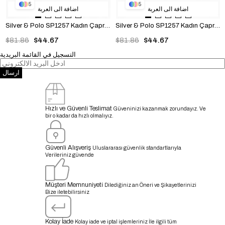
5
5
اضافة الى العربة
اضافة الى العربة
Silver & Polo SP1257 Kadın Çapraz Çanta Düz Kahve-Leopar Taba
Silver & Polo SP1257 Kadın Çapraz Çanta Fashion Siyah
$81.86
$44.67
$81.86
$44.67
التسجيل في القائمة البريدية
ارسال
Hızlı ve Güvenli Teslimat
Güveninizi kazanmak zorundayız. Ve
bir o kadar da hızlı olmalıyız.
Güvenli Alışveriş
Uluslararası güvenlik standartlarıyla
Verileriniz güvende
Müşteri Memnuniyeti
Dilediğiniz an Öneri ve Şikayetlerinizi
Bize iletebilirsiniz
Kolay İade
Kolay iade ve iptal işlemleriniz İle ilgili tüm