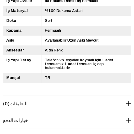
İç Yapı Özellik
İki Bölümü Demir Diş Fermuarlı
İç Materyal
%100 Dokuma Astarlı
Doku
Sert
Kapama
Fermuarlı
Askı
Ayarlanabilir Uzun Askı Mevcut
Aksesuar
Altın Renk
İç Yapı Detay
Telefon vb. eşyaları koymak için 1 adet
fermuarsız 1 adet fermuarlı iç cep
bulunmaktadır
Menşei
TR
التعليقات
(0)
خيارات الدفع