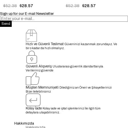
$52.38
$28.57
$52.38
$28.57
Sign up for our E-mail Newsletter
Send
Hızlı ve Güvenli Teslimat
Güveninizi kazanmak zorundayız. Ve
bir o kadar da hızlı olmalıyız.
Güvenli Alışveriş
Uluslararası güvenlik standartlarıyla
Verileriniz güvende
Müşteri Memnuniyeti
Dilediğiniz an Öneri ve Şikayetlerinizi
Bize iletebilirsiniz
Kolay İade
Kolay iade ve iptal işlemleriniz İle ilgili tüm
detaylara ulaşabilirsiniz.
Hakkımızda
Hakkımızda