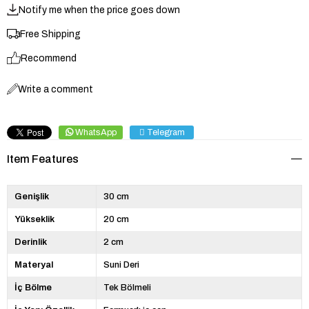
Notify me when the price goes down
Free Shipping
Recommend
Write a comment
WhatsApp
Telegram
Item Features
Genişlik
30 cm
Yükseklik
20 cm
Derinlik
2 cm
Materyal
Suni Deri
İç Bölme
Tek Bölmeli