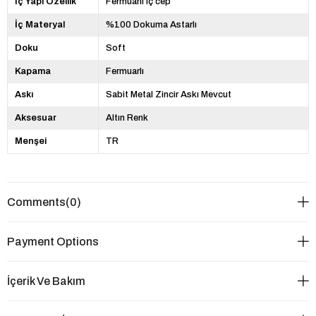
İç Yapı Özellik
Fermuarlı iç cep
İç Materyal
%100 Dokuma Astarlı
Doku
Soft
Kapama
Fermuarlı
Askı
Sabit Metal Zincir Askı Mevcut
Aksesuar
Altın Renk
Menşei
TR
Comments
(0)
Payment Options
İçerik Ve Bakım