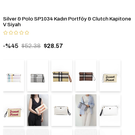
Silver & Polo SP1034 Kadın Portföy & Clutch Kapitone
V Siyah
45
$52.38
$28.57