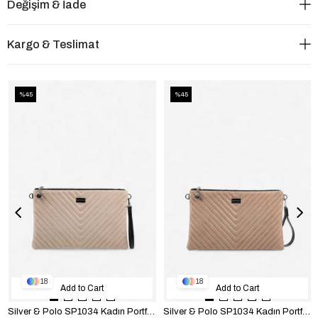
Değişim & İade
Kargo & Teslimat
%45
%45
18
18
Add to Cart
Add to Cart
Silver & Polo SP1034 Kadın Portföy & Clutch Kapitone V Süet Bej
Silver & Polo SP1034 Kadın Portföy & Clutch Kapitone V Süet Vizon