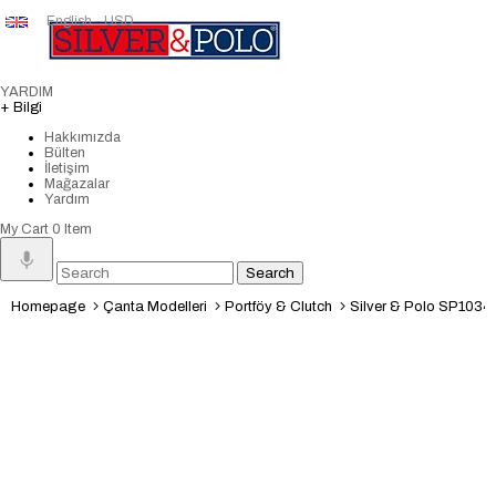
English - USD
YARDIM
+ Bilgi
Hakkımızda
Bülten
İletişim
Mağazalar
Yardım
My Cart
0
Item
Homepage
Çanta Modelleri
Portföy & Clutch
Silver & Polo SP1034 Kad