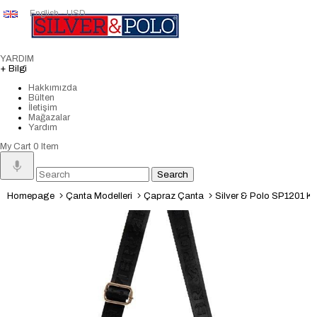
English - USD
YARDIM
+ Bilgi
Hakkımızda
Bülten
İletişim
Mağazalar
Yardım
My Cart
0
Item
Homepage
Çanta Modelleri
Çapraz Çanta
Silver & Polo SP1201 Kadın 