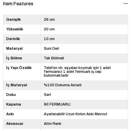
Item Features
Genişlik
26 cm
Yükseklik
20 cm
Derinlik
10 cm
Materyal
Suni Deri
İç Bölme
Tek Bölmeli
İç Yapı Özellik
Telefon vb. eşyaları koymak için 1 adet
fermuarsız 1 adet fermuarlı iç cep
bulunmaktadır
İç Materyal
%100 Dokuma Astarlı
Doku
Sert
Kapama
İKİ FERMUARLI
Askı
Ayarlanabilir Uzun Kolon Askı Mevcut
Aksesuar
Altın Renk