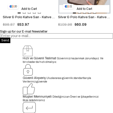
20
21
Add to Cart
Add to Cart
Silver & Polo Kahve Sarı - Kahve SP1168 Kadın Omuz Çantası
Silver & Polo Kahve Sarı - Kahve SP1187 Kadın Omuz Çantası
$98.87
$53.97
$109.98
$60.09
Sign up for our E-mail Newsletter
Send
Hızlı ve Güvenli Teslimat
Güveninizi kazanmak zorundayız. Ve
bir o kadar da hızlı olmalıyız.
Güvenli Alışveriş
Uluslararası güvenlik standartlarıyla
Verileriniz güvende
Müşteri Memnuniyeti
Dilediğiniz an Öneri ve Şikayetlerinizi
Bize iletebilirsiniz