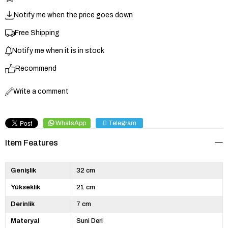
Notify me when the price goes down
Free Shipping
Notify me when it is in stock
Recommend
Write a comment
WhatsApp
Telegram
Item Features
Genişlik
32 cm
Yükseklik
21 cm
Derinlik
7 cm
Materyal
Suni Deri