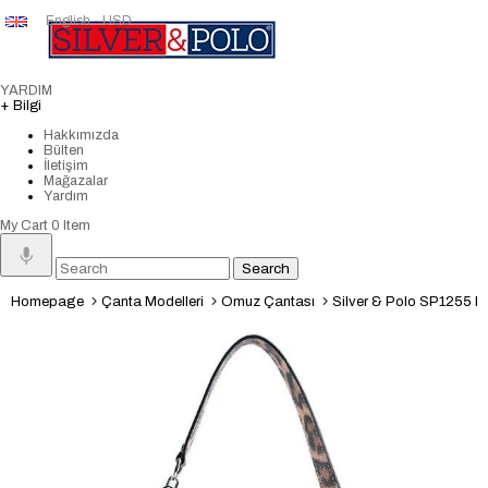
English - USD
YARDIM
+ Bilgi
Hakkımızda
Bülten
İletişim
Mağazalar
Yardım
My Cart
0
Item
Homepage
Çanta Modelleri
Omuz Çantası
Silver & Polo SP1255 Kadın Om