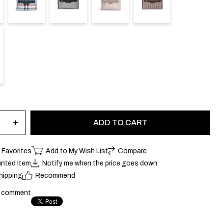
 Favorites
Add to My Wish List
Compare
nted Item
Notify me when the price goes down
hipping
Recommend
a comment