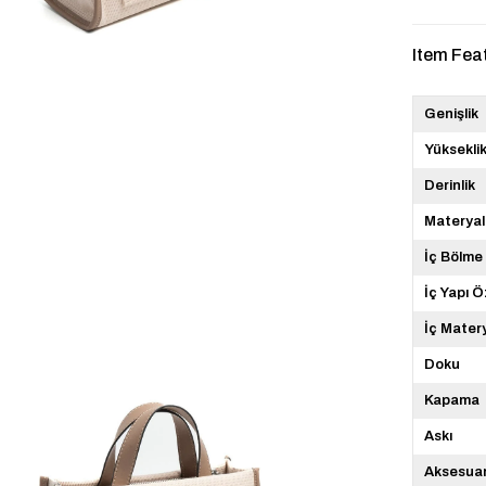
Item Fea
Genişlik
Yüksekli
Derinlik
Materyal
İç Bölme
İç Yapı Ö
İç Mater
Doku
Kapama
Askı
Aksesua