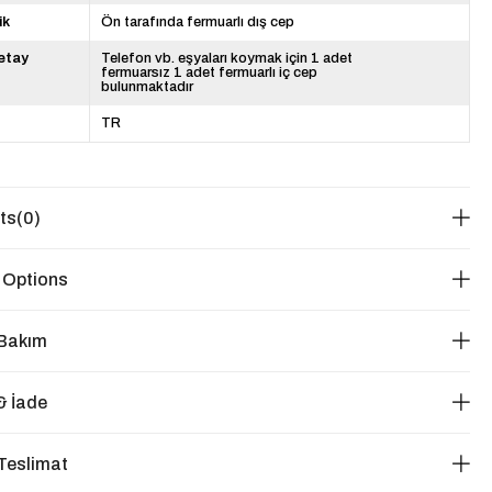
ik
Ön tarafında fermuarlı dış cep
Detay
Telefon vb. eşyaları koymak için 1 adet
fermuarsız 1 adet fermuarlı iç cep
bulunmaktadır
TR
ts
(0)
 Options
 Bakım
& İade
Teslimat