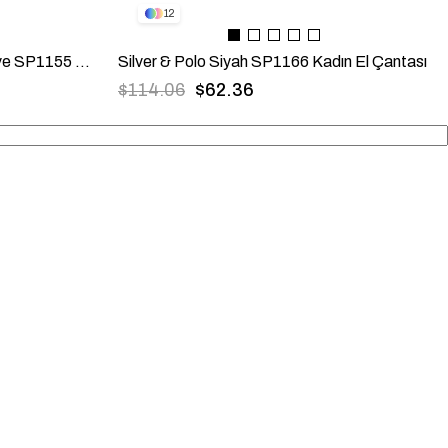
12
Silver & Polo Kahve Sarı - Kahve SP1155 Kadın El Çantası
Silver & Polo Siyah SP1166 Kadın El Çantası
$114.06
$62.36