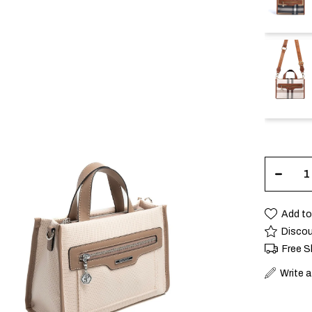
Add to
Discou
Free S
Write 