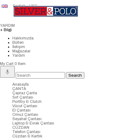
English - USD
YARDIM
+ Bilgi
Hakkımızda
Bülten
İletişim
Mağazalar
Yardım
My Cart
0
Item
Anasayfa
ÇANTA
Çapraz Çanta
Sırt Çantası
Portföy & Clutch
Vücut Çantası
El Çantası
Omuz Çantası
Seyahat Çantası
Laptop & Evrak Çantası
CÜZDAN
Telefon Çantası
Cüzdan & Kartlık