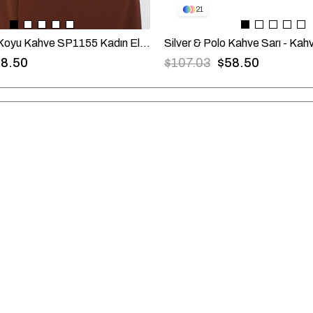
21
Silver & Polo Koyu Kahve SP1155 Kadın El Çantası
8.50
$107.03
$58.50