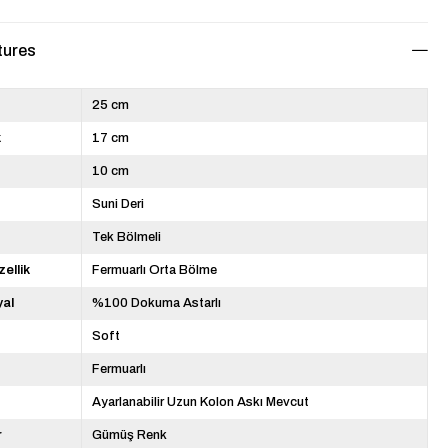
tures
25 cm
k
17 cm
10 cm
Suni Deri
Tek Bölmeli
zellik
Fermuarlı Orta Bölme
yal
%100 Dokuma Astarlı
Soft
Fermuarlı
Ayarlanabilir Uzun Kolon Askı Mevcut
r
Gümüş Renk