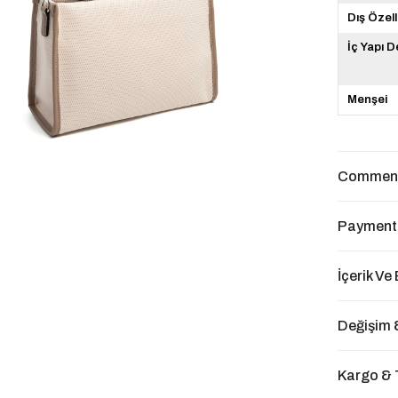
Dış Özell
İç Yapı 
Menşei
Commen
Payment
İçerik Ve
Değişim 
Kargo & 