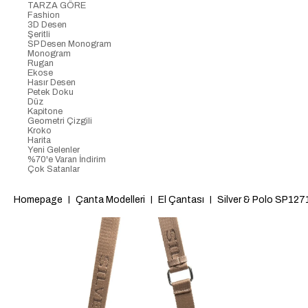
TARZA GÖRE
Fashion
3D Desen
Şeritli
SP Desen Monogram
Monogram
Rugan
Ekose
Hasır Desen
Petek Doku
Düz
Kapitone
Geometri Çizgili
Kroko
Harita
Yeni Gelenler
%70'e Varan İndirim
Çok Satanlar
Homepage
Çanta Modelleri
El Çantası
Silver & Polo SP127