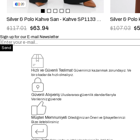
20
Silver & Polo Kahve Sarı - Kahve SP1133 Kadın El Çantası
$117.01
$63.94
$107.03
$5
Sign up for our E-mail Newsletter
Send
Hızlı ve Güvenli Teslimat
Güveninizi kazanmak zorundayız. Ve
bir o kadar da hızlı olmalıyız.
Güvenli Alışveriş
Uluslararası güvenlik standartlarıyla
Verileriniz güvende
Müşteri Memnuniyeti
Dilediğiniz an Öneri ve Şikayetlerinizi
Bize iletebilirsiniz