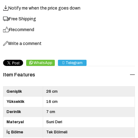
Notify me when the price goes down
Free Shipping
Recommend
Write a comment
WhatsApp
Telegram
Item Features
Genişlik
26 cm
Yükseklik
16 cm
Derinlik
7 cm
Materyal
Suni Deri
İç Bölme
Tek Bölmeli