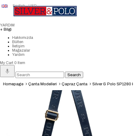
English - USD
YARDIM
+ Bilgi
Hakkımızda
Bülten
İletişim
Mağazalar
Yardım
My Cart
0
Item
Homepage
Çanta Modelleri
Çapraz Çanta
Silver & Polo SP1280 Kadın