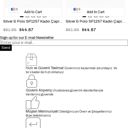
5
5
Add to Cart
Add to Cart
Silver & Polo SP1257 Kadın Çapraz Çanta Düz Kahve-Leopar Taba
Silver & Polo SP1257 Kadın Çapraz Çanta Fashion Siyah
$81.86
$44.67
$81.86
$44.67
Sign up for our E-mail Newsletter
Send
Hızlı ve Güvenli Teslimat
Güveninizi kazanmak zorundayız. Ve
bir o kadar da hızlı olmalıyız.
Güvenli Alışveriş
Uluslararası güvenlik standartlarıyla
Verileriniz güvende
Müşteri Memnuniyeti
Dilediğiniz an Öneri ve Şikayetlerinizi
Bize iletebilirsiniz