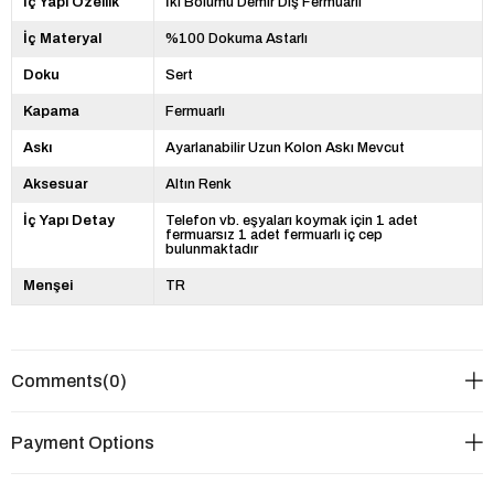
İç Yapı Özellik
İki Bölümü Demir Diş Fermuarlı
İç Materyal
%100 Dokuma Astarlı
Doku
Sert
Kapama
Fermuarlı
Askı
Ayarlanabilir Uzun Kolon Askı Mevcut
Aksesuar
Altın Renk
İç Yapı Detay
Telefon vb. eşyaları koymak için 1 adet
fermuarsız 1 adet fermuarlı iç cep
bulunmaktadır
Menşei
TR
Comments
(0)
Payment Options