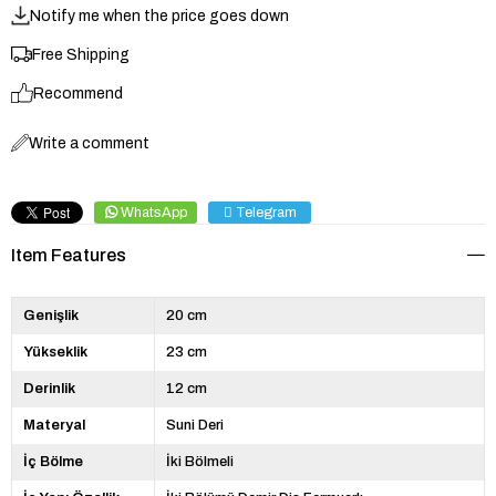
Notify me when the price goes down
Free Shipping
Recommend
Write a comment
WhatsApp
Telegram
Item Features
Genişlik
20 cm
Yükseklik
23 cm
Derinlik
12 cm
Materyal
Suni Deri
İç Bölme
İki Bölmeli