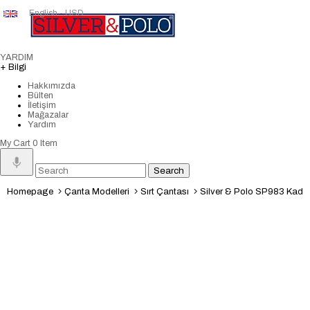
English - USD
YARDIM
+ Bilgi
Hakkımızda
Bülten
İletişim
Mağazalar
Yardım
My Cart
0
Item
Homepage
Çanta Modelleri
Sırt Çantası
Silver & Polo SP983 Kadın S