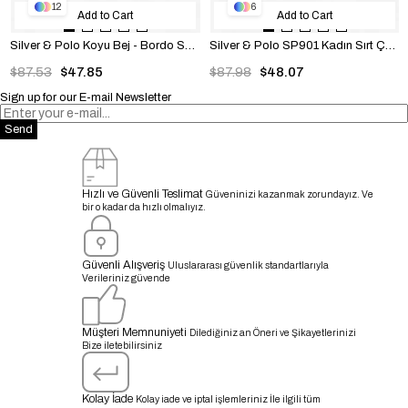
12
6
Add to Cart
Add to Cart
Silver & Polo Koyu Bej - Bordo SP906 Sırt Çantası
Silver & Polo SP901 Kadın Sırt Çantası Petek L.Haki-Kahve
$87.53
$47.85
$87.98
$48.07
Sign up for our E-mail Newsletter
Send
Hızlı ve Güvenli Teslimat
Güveninizi kazanmak zorundayız. Ve
bir o kadar da hızlı olmalıyız.
Güvenli Alışveriş
Uluslararası güvenlik standartlarıyla
Verileriniz güvende
Müşteri Memnuniyeti
Dilediğiniz an Öneri ve Şikayetlerinizi
Bize iletebilirsiniz
Kolay İade
Kolay iade ve iptal işlemleriniz İle ilgili tüm