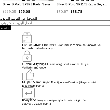
Silver & Polo SP873 Kadın Seyahat Çantası Ekose B.Siyah-Siyah
Silver & Polo SP1141 Kadın Seyahat Çantası Memory Parlak Siyah-Siyah
$119.05
$65.08
$70.97
$38.78
التسجيل في القائمة البريدية
ارسال
Hızlı ve Güvenli Teslimat
Güveninizi kazanmak zorundayız. Ve
bir o kadar da hızlı olmalıyız.
Güvenli Alışveriş
Uluslararası güvenlik standartlarıyla
Verileriniz güvende
Müşteri Memnuniyeti
Dilediğiniz an Öneri ve Şikayetlerinizi
Bize iletebilirsiniz
Kolay İade
Kolay iade ve iptal işlemleriniz İle ilgili tüm
detaylara ulaşabilirsiniz.