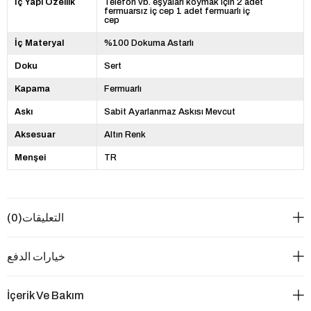
İç Yapı Özellik
Telefon vb. eşyaları koymak için 2 adet
fermuarsız iç cep 1 adet fermuarlı iç
cep
İç Materyal
%100 Dokuma Astarlı
Doku
Sert
Kapama
Fermuarlı
Askı
Sabit Ayarlanmaz Askısı Mevcut
Aksesuar
Altın Renk
Menşei
TR
التعليقات
(0)
خيارات الدفع
İçerik Ve Bakım